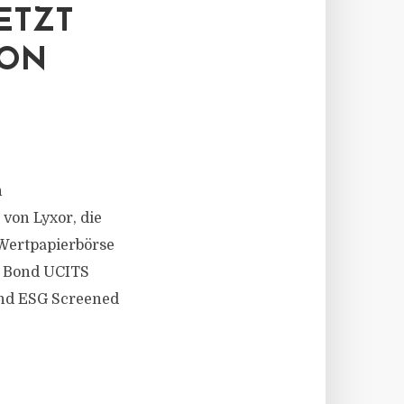
ETZT
VON
n
on Lyxor, die
 Wertpapierbörse
en Bond UCITS
ond ESG Screened