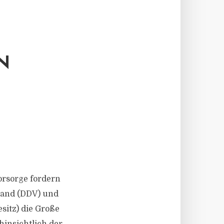
N
orsorge fordern
rband (DDV) und
sitz) die Große