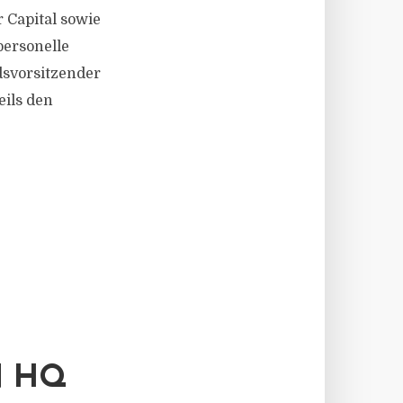
 Capital sowie
personelle
dsvorsitzender
eils den
N HQ