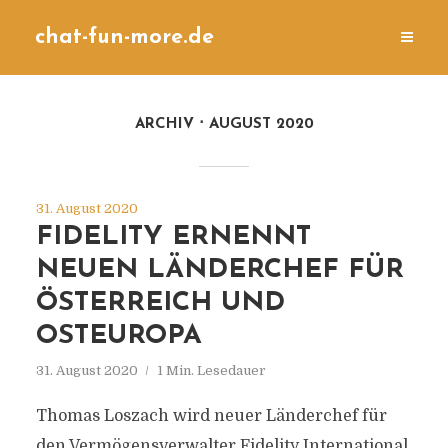
chat-fun-more.de
ARCHIV
AUGUST 2020
31. August 2020
FIDELITY ERNENNT
NEUEN LÄNDERCHEF FÜR
ÖSTERREICH UND
OSTEUROPA
31. August 2020
1 Min. Lesedauer
Thomas Loszach wird neuer Länderchef für
den Vermögensverwalter Fidelity International