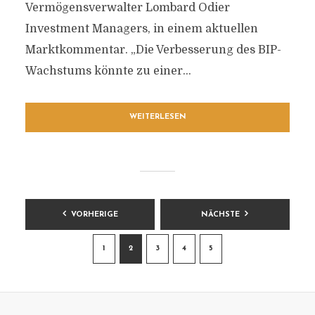
Vermögensverwalter Lombard Odier
Investment Managers, in einem aktuellen
Marktkommentar. „Die Verbesserung des BIP-
Wachstums könnte zu einer...
WEITERLESEN
BEITRAGSNAVIGATION
VORHERIGE
NÄCHSTE
1
2
3
4
5