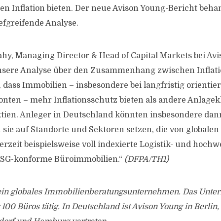
n Inflation bieten. Der neue Avison Young-Bericht behan
iefgreifende Analyse.
ahy, Managing Director & Head of Capital Markets bei Av
nsere Analyse über den Zusammenhang zwischen Inflat
 dass Immobilien – insbesondere bei langfristig orientie
nten – mehr Inflationsschutz bieten als andere Anlagek
ktien. Anleger in Deutschland könnten insbesondere dan
n sie auf Standorte und Sektoren setzen, die von globale
derzeit beispielsweise voll indexierte Logistik- und hochw
ESG-konforme Büroimmobilien.“
(DFPA/TH1)
 ein globales Immobilienberatungsunternehmen. Das Unter
100 Büros tätig. In Deutschland ist Avison Young in Berlin,