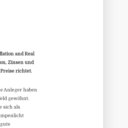
lation and Real
ion, Zinsen und
reise richtet.
ie Anleger haben
feld gewöhnt.
e sich als
Rampenlicht
 gute