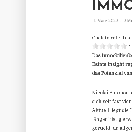
IMMO
11. März 2022
2 Mi
Click to rate this 
[T
Das Immobilienbe
Estate insight re
das Potenzial vo
Nicolai Baumann,
sich seit fast vi
Aktuell liegt die
längerfristig er
gerückt, da allg