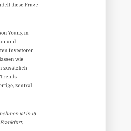
delt diese Frage
ison Young in
ion und
rten Investoren
lassen wie
n zusätzlich
n Trends
ertige, zentral
nehmen ist in 16
 Frankfurt,