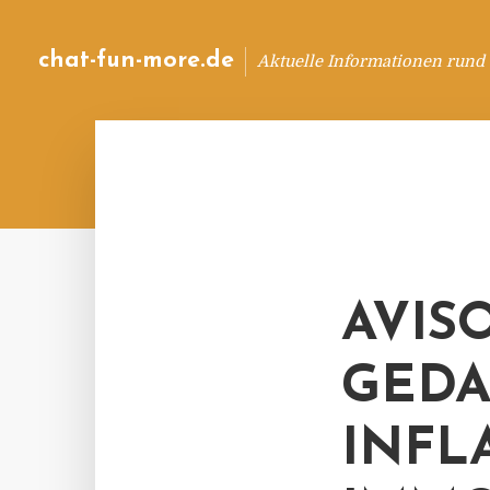
chat-fun-more.de
Aktuelle Informationen rund
AVIS
GED
INFL