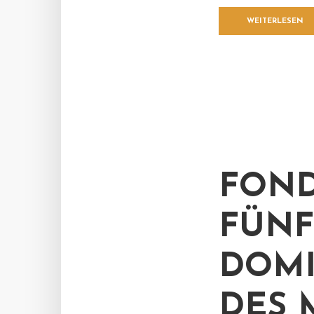
WEITERLESEN
FOND
FÜNF
OMIN
ES M