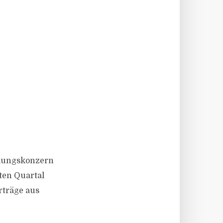
tlungskonzern
ten Quartal
rträge aus