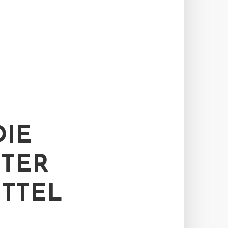
IE
ER D
TEL D