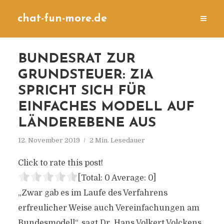
chat-fun-more.de
BUNDESRAT ZUR
GRUNDSTEUER: ZIA
SPRICHT SICH FÜR
EINFACHES MODELL AUF
LÄNDEREBENE AUS
12. November 2019
2 Min. Lesedauer
Click to rate this post!
[Total:
0
Average:
0
]
„Zwar gab es im Laufe des Verfahrens
erfreulicher Weise auch Vereinfachungen am
Bundesmodell“, sagt Dr. Hans Volkert Volckens,