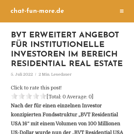
chat-fun-more.de
BVT ERWEITERT ANGEBOT
FÜR INSTITUTIONELLE
INVESTOREN IM BEREICH
RESIDENTIAL REAL ESTATE
5. Juli 2022
2 Min. Lesedauer
Click to rate this post!
[Total:
0
Average:
0
]
Nach der für einen einzelnen Investor
konzipierten Fondsstruktur „BVT Residential
USA 16“ mit einem Volumen von 100 Millionen
US-Dollar wurde nun der „BVT Residential USA