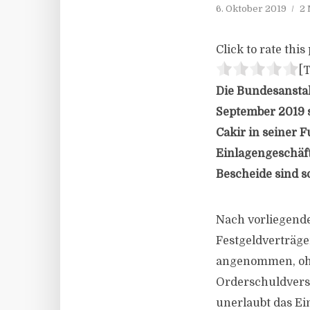
6. Oktober 2019
2 
Click to rate this 
[T
Die Bundesanstal
September 2019 s
Cakir in seiner F
Einlagengeschäf
Bescheide sind so
Nach vorliegende
Festgeldverträg
angenommen, ohn
Orderschuldversch
unerlaubt das Ei