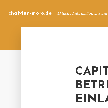
chat-fun-more.de
Aktuelle Informationen rund
CAPIT
BETR
EINL