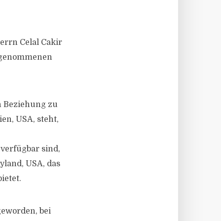
errn Celal Cakir
e angenommenen
in Beziehung zu
en, USA, steht,
verfügbar sind,
yland, USA, das
ietet.
geworden, bei