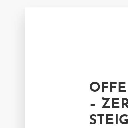
OFFE
– ZE
STEI