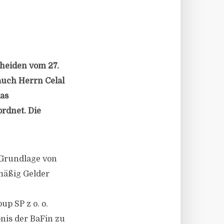
cheiden vom 27.
 auch Herrn Celal
das
rdnet. Die
r Grundlage von
mäßig Gelder
p SP z o. o.
bnis der BaFin zu