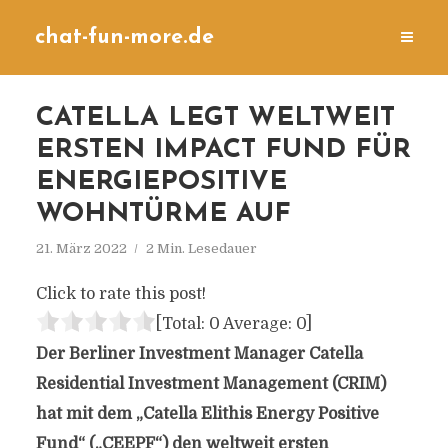
chat-fun-more.de
CATELLA LEGT WELTWEIT
ERSTEN IMPACT FUND FÜR
ENERGIEPOSITIVE
WOHNTÜRME AUF
21. März 2022
2 Min. Lesedauer
Click to rate this post!
[Total:
0
Average:
0
]
Der Berliner Investment Manager Catella
Residential Investment Management (CRIM)
hat mit dem „Catella Elithis Energy Positive
Fund“ („CEEPF“) den weltweit ersten