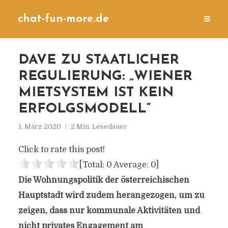
chat-fun-more.de
DAVE ZU STAATLICHER
REGULIERUNG: „WIENER
MIETSYSTEM IST KEIN
ERFOLGSMODELL“
1. März 2020
2 Min. Lesedauer
Click to rate this post!
[Total:
0
Average:
0
]
Die Wohnungspolitik der österreichischen
Hauptstadt wird zudem herangezogen, um zu
zeigen, dass nur kommunale Aktivitäten und
nicht privates Engagement am