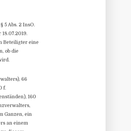
§ 5 Abs. 2 InsO.
 18.07.2019.
 Beteiligter eine
, ob die
ird.
walters), 66
 f.
enständen), 160
zverwalters,
m Ganzen, ein
ers an einem