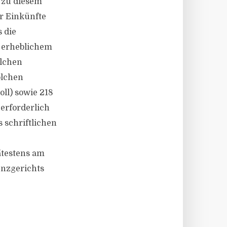
 zu diesem
r Einkünfte
 die
t erheblichem
olchen
olchen
oll) sowie 218
 erforderlich
s schriftlichen
ätestens am
venzgerichts