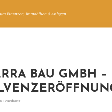
 um Finanzen, Immobilien & Anlagen
ERRA BAU GMBH –
LVENZERÖFFNUN
n. Lesedauer