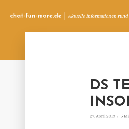
chat-fun-more.de
Aktuelle Informationen rund
DS T
INSO
27. April 2019
5 Mi