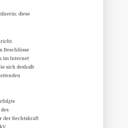
dnerin; diese
richt.
en Beschlüsse
h im Internet
ie sich deshalb
leitenden
rfolgte
 des
 der Rechtskraft
kV.