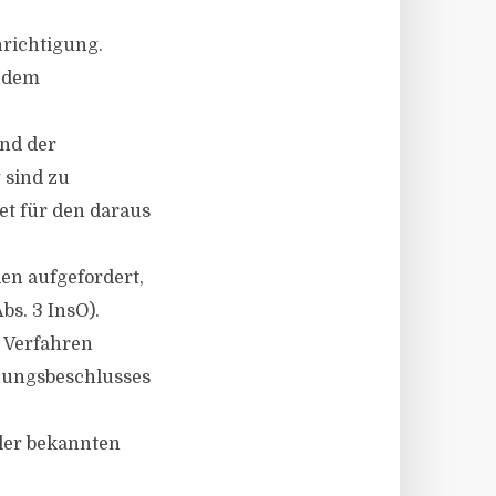
hrichtigung.
d dem
und der
 sind zu
et für den daraus
en aufgefordert,
bs. 3 InsO).
m Verfahren
nungsbeschlusses
ller bekannten