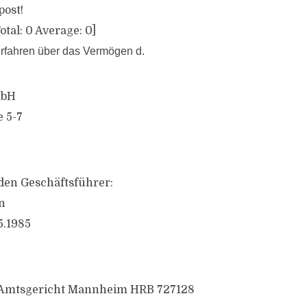
post!
otal:
0
Average:
0
]
rfahren über das Vermögen d.
mbH
 5-7
den Geschäftsführer:
n
5.1985
: Amtsgericht Mannheim HRB 727128