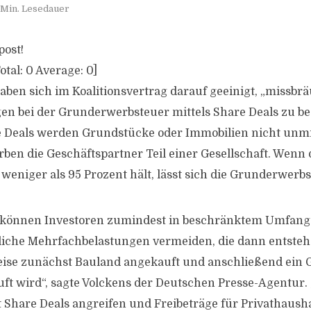
 Min. Lesedauer
post!
otal:
0
Average:
0
]
ben sich im Koalitionsvertrag darauf geeinigt, „missbr
en bei der Grunderwerbsteuer mittels Share Deals zu be
 Deals werden Grundstücke oder Immobilien nicht unmit
rben die Geschäftspartner Teil einer Gesellschaft. Wenn 
weniger als 95 Prozent hält, lässt sich die Grunderwerb
s können Investoren zumindest in beschränktem Umfang
dliche Mehrfachbelastungen vermeiden, die dann entste
ise zunächst Bauland angekauft und anschließend ein 
ft wird“, sagte Volckens der Deutschen Presse-Agentur.
tzt Share Deals angreifen und Freibeträge für Privathaush