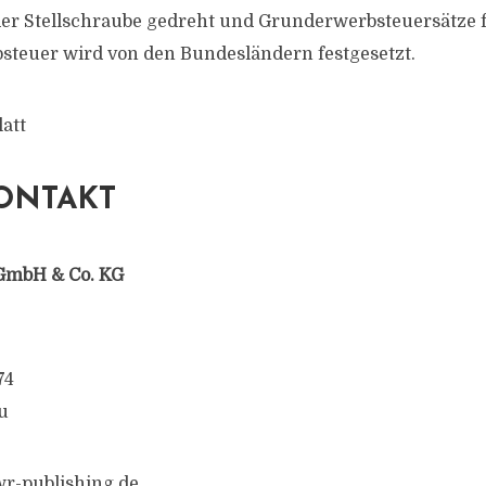
er Stellschraube gedreht und Grunderwerbsteuersätze fa
steuer wird von den Bundesländern festgesetzt.
att
ONTAKT
GmbH & Co. KG
74
u
r-publishing.de