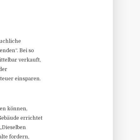
äuchliche
enden“. Bei so
telbar verkauft,
der
steuer einsparen.
hen können,
Gebäude errichtet
 „Dieselben
alte fordern,