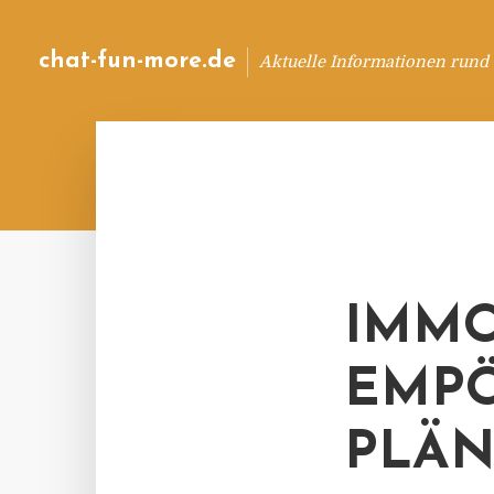
chat-fun-more.de
Aktuelle Informationen rund
IMMO
EMPÖ
PLÄN