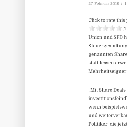
27. Februar 2018
1
Click to rate this 
[T
Union und SPD ha
Steuergestaltung
genannten Share
stattdessen erwe
Mehrheitseigner 
„Mit Share Deal
investitionsfein
wenn beispielswe
und weiterverkau
Politiker, die je