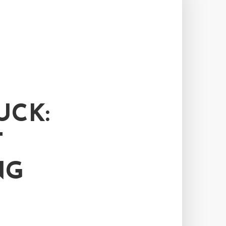
UCK:
T
NG