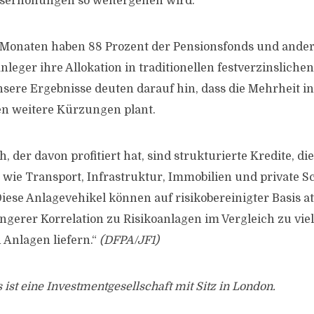
serhöhungen so weitergehen wird.
8 Monaten haben 88 Prozent der Pensionsfonds und ande
Anleger ihre Allokation in traditionellen festverzinsliche
nsere Ergebnisse deuten darauf hin, dass die Mehrheit i
en weitere Kürzungen plant.
, der davon profitiert hat, sind strukturierte Kredite, die
ie Transport, Infrastruktur, Immobilien und private Sc
iese Anlagevehikel können auf risikobereinigter Basis at
ngerer Korrelation zu Risikoanlagen im Vergleich zu viel
 Anlagen liefern.“
(DFPA/JF1)
ist eine Investmentgesellschaft mit Sitz in London.