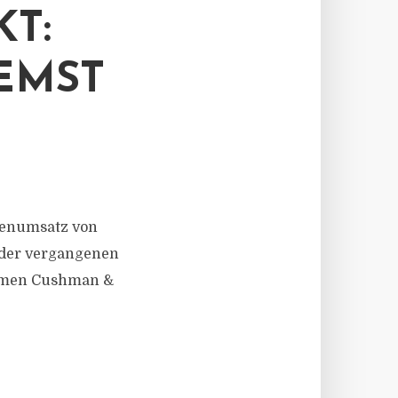
T:
EMST
henumsatz von
s der vergangenen
ehmen Cushman &