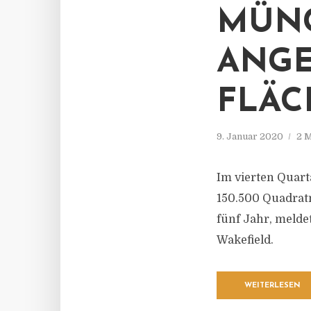
MÜNC
ANGE
FLÄC
9. Januar 2020
2 M
Im vierten Quar
150.500 Quadratm
fünf Jahr, meld
Wakefield.
WEITERLESEN