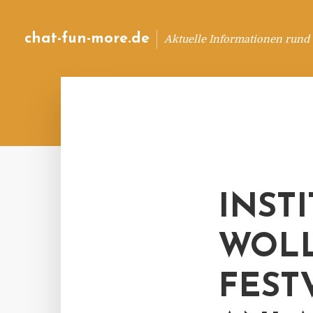
chat-fun-more.de
Aktuelle Informationen rund
INST
WOLL
FEST