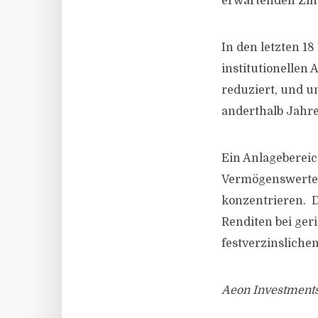
erwartenden Zin
In den letzten 1
institutionellen 
reduziert, und u
anderthalb Jahr
Ein Anlagebereich
Vermögenswerte w
konzentrieren. D
Renditen bei geri
festverzinslichen
Aeon Investments 