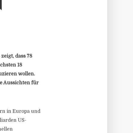
N
zeigt, dass 78
ächsten 18
uzieren wollen.
ie Aussichten für
ern in Europa und
liarden US-
nellen