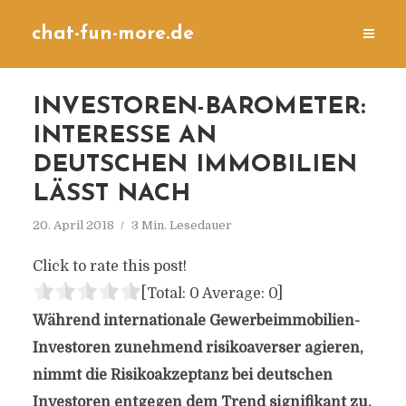
chat-fun-more.de
INVESTOREN-BAROMETER:
INTERESSE AN
DEUTSCHEN IMMOBILIEN
LÄSST NACH
20. April 2018
3 Min. Lesedauer
Click to rate this post!
[Total:
0
Average:
0
]
Während internationale Gewerbeimmobilien-
Investoren zunehmend risikoaverser agieren,
nimmt die Risikoakzeptanz bei deutschen
Investoren entgegen dem Trend signifikant zu.