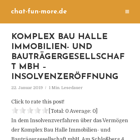
chat-fun-more.de
KOMPLEX BAU HALLE
IMMOBILIEN- UND
BAUTRÄGERGESELLSCHAF
T MBH –
INSOLVENZERÖFFNUNG
22. Januar 2019
1 Min. Lesedauer
Click to rate this post!
[Total:
0
Average:
0
]
In dem Insolvenzverfahren über das Vermögen
der Komplex Bau Halle Immobilien- und
Bauträgergesellschaft mbH, Am Schloßberg 4,