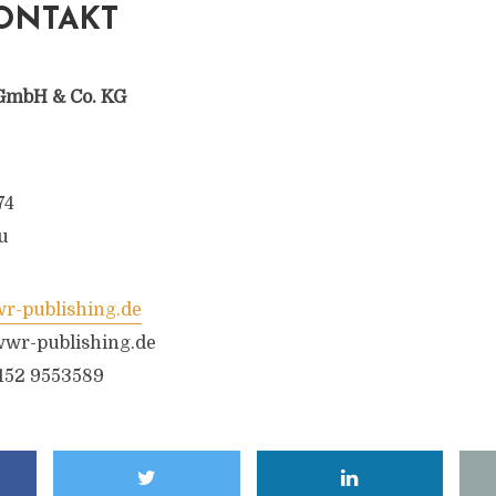
ONTAKT
GmbH & Co. KG
74
u
-publishing.de
wr-publishing.de
6152 9553589