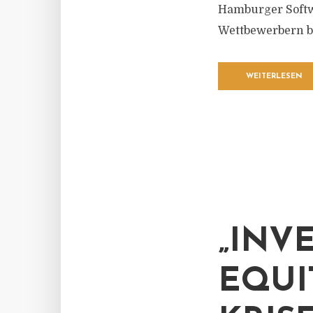
Hamburger Softw
Wettbewerbern b
WEITERLESEN
„INV
EQUI