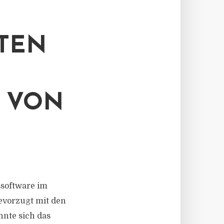
ITEN
 VON
ssoftware im
bevorzugt mit den
nnte sich das