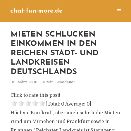
chat-fun-more.de
MIETEN SCHLUCKEN
EINKOMMEN IN DEN
REICHEN STADT- UND
LANDKREISEN
DEUTSCHLANDS
30. März 2018
3 Min. Lesedauer
Click to rate this post!
[Total:
0
Average:
0
]
Höchste Kaufkraft, aber auch sehr hohe Mieten
rund um München und Frankfurt sowie in
Erlangen / Reichster Landkreis ist Starnberg: