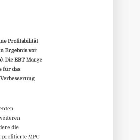
 Profitabilität
in Ergebnis vor
).
Die EBT-Marge
e für das
e Verbesserung
menten
weiteren
dere die
 profitierte MPC