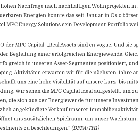
r hohen Nachfrage nach nachhaltigen Wohnprojekten in
uerbaren Energien konnte das seit Januar in Oslo börse
el MPC Energy Solutions sein Development-Portfolio wei
O der MPC Capital: „Real Assets sind en vogue. Und sie s
n der Begleitung einer erfolgreichen Energiewende. Gleic
erfolgreich in unseren Asset-Segmenten positioniert, un
ping-Aktivitäten erwarten wir für die nächsten Jahre an
schafft uns eine hohe Visibilität auf unsere kurz- bis mitte
lung. Wir sehen die MPC Capital ideal aufgestellt, um zu
n, die sich aus der Energiewende für unsere Investmen
zlich angekündigte Verkauf unserer Immobilienaktivität
öffnet uns zusätzlichen Spielraum, um unser Wachstum 
estments zu beschleunigen.“
(DFPA/TH1)