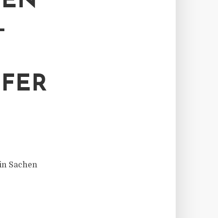
ZEN
–
FER
 in Sachen