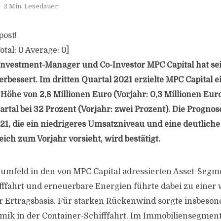
2 Min. Lesedauer
post!
otal:
0
Average:
0
]
vestment-Manager und Co-Investor MPC Capital hat seine
erbessert. Im dritten Quartal 2021 erzielte MPC Capital e
Höhe von 2,8 Millionen Euro (Vorjahr: 0,3 Millionen Euro
artal bei 32 Prozent (Vorjahr: zwei Prozent). Die Prognos
21, die ein niedrigeres Umsatzniveau und eine deutlich
ich zum Vorjahr vorsieht, wird bestätigt.
tumfeld in den von MPC Capital adressierten Asset-Seg
fffahrt und erneuerbare Energien führte dabei zu einer 
er Ertragsbasis. Für starken Rückenwind sorgte insbeson
ik in der Container-Schifffahrt. Im Immobiliensegment