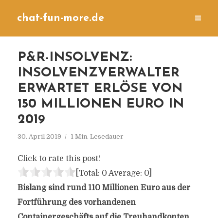
chat-fun-more.de
P&R-INSOLVENZ:
INSOLVENZVERWALTER
ERWARTET ERLÖSE VON
150 MILLIONEN EURO IN
2019
30. April 2019
1 Min. Lesedauer
Click to rate this post!
[Total:
0
Average:
0
]
Bislang sind rund 110 Millionen Euro aus der
Fortführung des vorhandenen
Containergeschäfts auf die Treuhandkonten