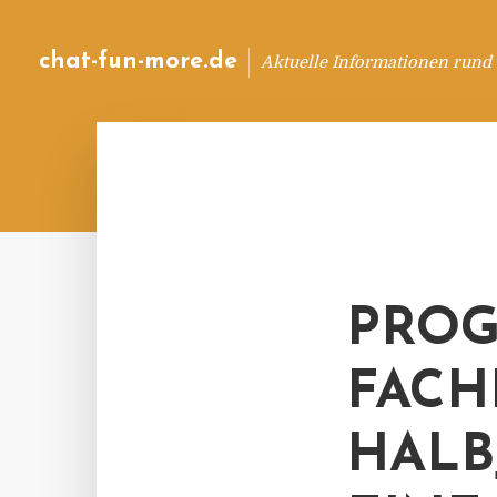
chat-fun-more.de
Aktuelle Informationen rund
PRO
FACH
HALB