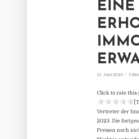
EINE
ERHO
IMMO
ERWA
21. Juni 2023
3 Mi
Click to rate this 
[T
Vertreter der Im
2023. Die fortge
Preisen noch nich