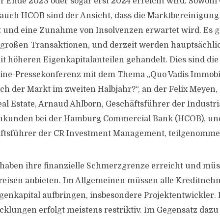
 Ende 2023 oder sogar erst 2024 erreicht wird. Sowohl
auch HCOB sind der Ansicht, dass die Marktbereinigung
t und eine Zunahme von Insolvenzen erwartet wird. Es 
großen Transaktionen, und derzeit werden hauptsächlic
t höheren Eigenkapitalanteilen gehandelt. Dies sind di
line-Pressekonferenz mit dem Thema „Quo Vadis Immobi
ich der Markt im zweiten Halbjahr?“, an der Felix Meyen
eal Estate, Arnaud Ahlborn, Geschäftsführer der Industr
enkunden bei der Hamburg Commercial Bank (HCOB), un
häftsführer der CR Investment Management, teilgenomme
 haben ihre finanzielle Schmerzgrenze erreicht und müs
reisen anbieten. Im Allgemeinen müssen alle Kreditneh
genkapital aufbringen, insbesondere Projektentwickler.
cklungen erfolgt meistens restriktiv. Im Gegensatz daz