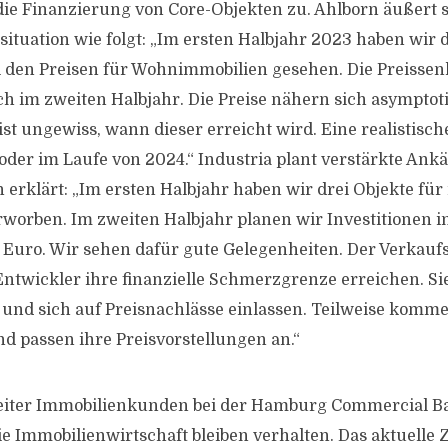
e Finanzierung von Core-Objekten zu. Ahlborn äußert s
uation wie folgt: „Im ersten Halbjahr 2023 haben wir 
 den Preisen für Wohnimmobilien gesehen. Die Preisse
h im zweiten Halbjahr. Die Preise nähern sich asymptot
ist ungewiss, wann dieser erreicht wird. Eine realistisc
der im Laufe von 2024.“ Industria plant verstärkte Ank
 erklärt: „Im ersten Halbjahr haben wir drei Objekte für
rworben. Im zweiten Halbjahr planen wir Investitionen 
n Euro. Wir sehen dafür gute Gelegenheiten. Der Verkau
twickler ihre finanzielle Schmerzgrenze erreichen. Si
 und sich auf Preisnachlässe einlassen. Teilweise komme
nd passen ihre Preisvorstellungen an.“
eiter Immobilienkunden bei der Hamburg Commercial Ban
e Immobilienwirtschaft bleiben verhalten. Das aktuelle Z