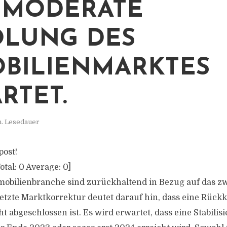
 MODERATE
LUNG DES
BILIENMARKTES
RTET.
n. Lesedauer
post!
otal:
0
Average:
0
]
mobilienbranche sind zurückhaltend in Bezug auf das zw
setzte Marktkorrektur deutet darauf hin, dass eine Rückk
t abgeschlossen ist. Es wird erwartet, dass eine Stabilis