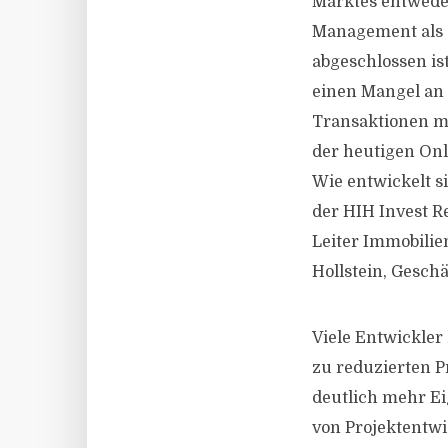
Marktes entweder
Management als 
abgeschlossen is
einen Mangel an 
Transaktionen mi
der heutigen On
Wie entwickelt s
der HIH Invest R
Leiter Immobili
Hollstein, Gesc
Viele Entwickler
zu reduzierten P
deutlich mehr Ei
von Projektentwi