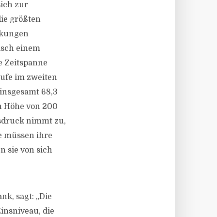
ich zur
die größten
nkungen
isch einem
he Zeitspanne
äufe im zweiten
 insgesamt 68,3
in Höhe von 200
fsdruck nimmt zu,
e müssen ihre
n sie von sich
k, sagt: „Die
insniveau, die