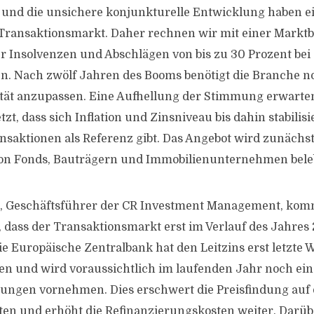
n und die unsichere konjunkturelle Entwicklung haben e
 Transaktionsmarkt. Daher rechnen wir mit einer Markt
r Insolvenzen und Abschlägen von bis zu 30 Prozent bei
. Nach zwölf Jahren des Booms benötigt die Branche no
ität anzupassen. Eine Aufhellung der Stimmung erwarte
zt, dass sich Inflation und Zinsniveau bis dahin stabilis
saktionen als Referenz gibt. Das Angebot wird zunächs
on Fonds, Bauträgern und Immobilienunternehmen bele
n, Geschäftsführer der CR Investment Management, komm
 dass der Transaktionsmarkt erst im Verlauf des Jahres
ie Europäische Zentralbank hat den Leitzins erst letzte 
n und wird voraussichtlich im laufenden Jahr noch ein 
ungen vornehmen. Dies erschwert die Preisfindung auf
en und erhöht die Refinanzierungskosten weiter. Darüb