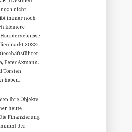
 CR Investment
 noch nicht
gibt immer noch
h kleinere
e Hauptergebnisse
lienmarkt 2023:
, Geschäftsführer
ia, Peter Axmann,
d Torsten
n haben.
sen ihre Objekte
mer heute
 Die Finanzierung
u nimmt der