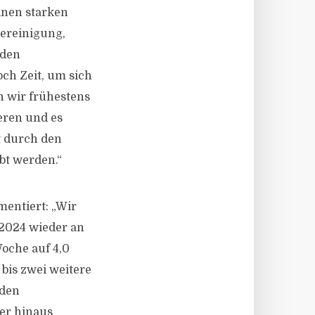
inen starken
bereinigung,
 den
ch Zeit, um sich
n wir frühestens
ieren und es
t durch den
bt werden.“
entiert: „Wir
 2024 wieder an
Woche auf 4,0
bis zwei weitere
 den
er hinaus