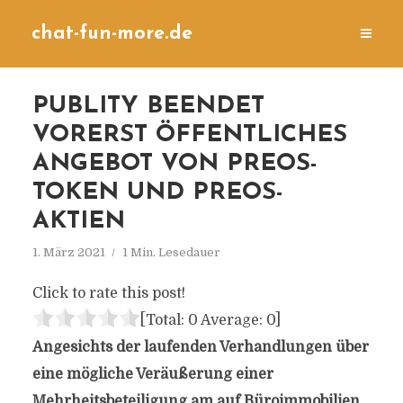
chat-fun-more.de
PUBLITY BEENDET
VORERST ÖFFENTLICHES
ANGEBOT VON PREOS-
TOKEN UND PREOS-
AKTIEN
1. März 2021
1 Min. Lesedauer
Click to rate this post!
[Total:
0
Average:
0
]
Angesichts der laufenden Verhandlungen über
eine mögliche Veräußerung einer
Mehrheitsbeteiligung am auf Büroimmobilien