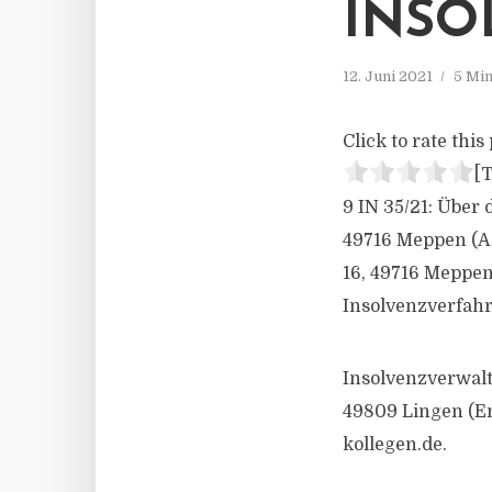
INSO
12. Juni 2021
5 Min
Click to rate this 
[T
9 IN 35/21: Über
49716 Meppen (AG
16, 49716 Meppen
Insolvenzverfahr
Insolvenzverwalt
49809 Lingen (Em
kollegen.de
.