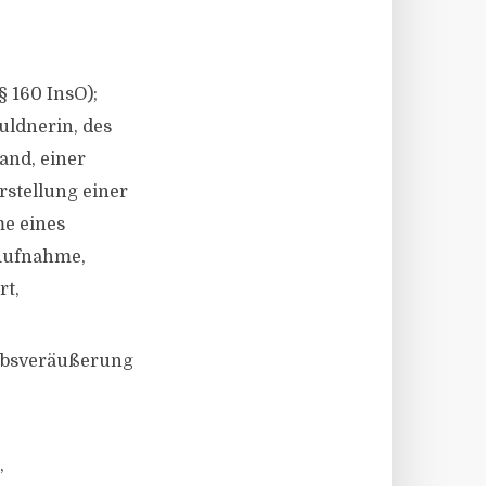
 160 InsO);
uldnerin, des
and, einer
stellung einer
e eines
 Aufnahme,
rt,
iebsveräußerung
,