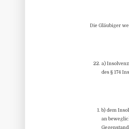
Die Gläubiger we
a) Insolven
des § 174 I
b) dem Inso
an beweglic
Gegenstand,