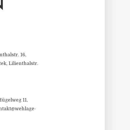
N
thalstr. 16,
k, Lilienthalstr.
Hügelweg 11,
ntakt@wehlage-