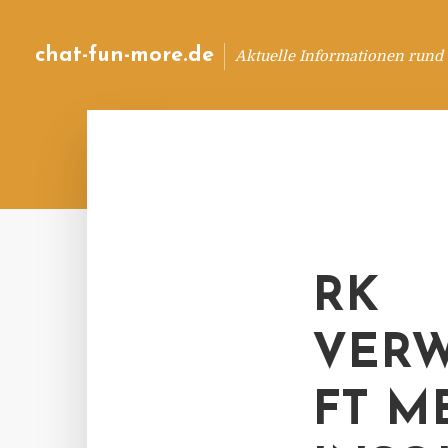
chat-fun-more.de
Aktuelle Informationen rund
RK
VERW
FT M