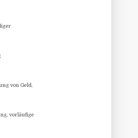
diger
g
ung von Geld,
ng, vorläufige