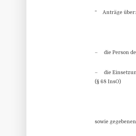
“ Anträge über:
– die Person des
– die Einsetzun
(§ 68 InsO)
sowie gegebenenf