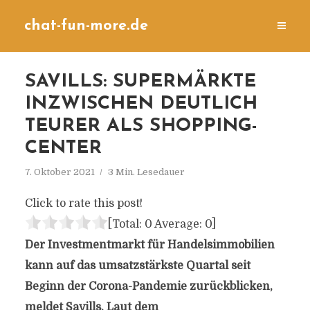
chat-fun-more.de
SAVILLS: SUPERMÄRKTE
INZWISCHEN DEUTLICH
TEURER ALS SHOPPING-
CENTER
7. Oktober 2021
3 Min. Lesedauer
Click to rate this post!
[Total:
0
Average:
0
]
Der Investmentmarkt für Handelsimmobilien
kann auf das umsatzstärkste Quartal seit
Beginn der Corona-Pandemie zurückblicken,
meldet Savills. Laut dem