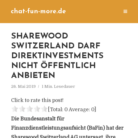
chat-fun-more.de
SHAREWOOD
SWITZERLAND DARF
DIREKTINVESTMENTS
NICHT ÖFFENTLICH
ANBIETEN
26. Mai 2019
1 Min. Lesedauer
Click to rate this post!
[Total:
0
Average:
0
]
Die Bundesanstalt für
Finanzdienstleistungsaufsicht (BaFin) hat der
Sharewood Switzerland AG untersagt, ihre