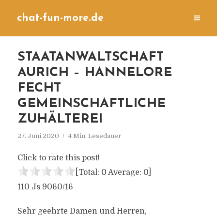
chat-fun-more.de
STAATANWALTSCHAFT
AURICH – HANNELORE
FECHT
GEMEINSCHAFTLICHE
ZUHÄLTEREI
27. Juni 2020
4 Min. Lesedauer
Click to rate this post!
[Total:
0
Average:
0
]
110 Js 9060/16
Sehr geehrte Damen und Herren,