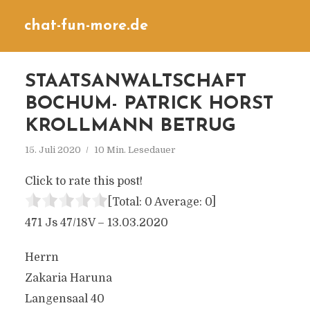
chat-fun-more.de
STAATSANWALTSCHAFT
BOCHUM- PATRICK HORST
KROLLMANN BETRUG
15. Juli 2020
10 Min. Lesedauer
Click to rate this post!
[Total:
0
Average:
0
]
471 Js 47/18V – 13.03.2020
Herrn
Zakaria Haruna
Langensaal 40