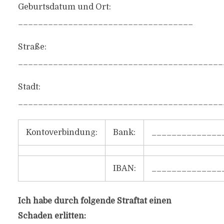
Geburtsdatum und Ort:
___________________________________
Straße:
_________________________________________
Stadt:
_________________________________________
Kontoverbindung:
Bank:
______________
IBAN:
______________
Ich habe durch folgende Straftat einen
Schaden erlitten: