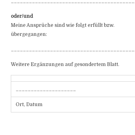
_________________________________________
oder/und
Meine Ansprüche sind wie folgt erfüllt bzw.
übergegangen:
_________________________________________
Weitere Ergänzungen auf gesondertem Blatt.
____________________
Ort, Datum