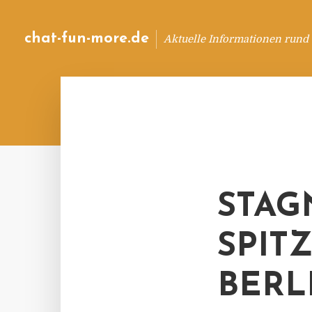
chat-fun-more.de
Aktuelle Informationen rund
STAG
SPIT
BERL