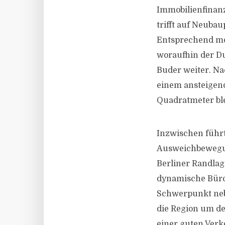
Immobilienfinanz
trifft auf Neubau
Entsprechend mo
woraufhin der Du
Buder weiter. Na
einem ansteigend
Quadratmeter blei
Inzwischen führ
Ausweichbewegun
Berliner Randlag
dynamische Bürom
Schwerpunkt nebe
die Region um de
einer guten Ver