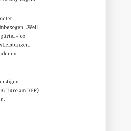
tmeter
inbezogen. „Weil
gürtel – ob
stleistungen.
undenen
ünstigen
 16 Euro am BER)
n.