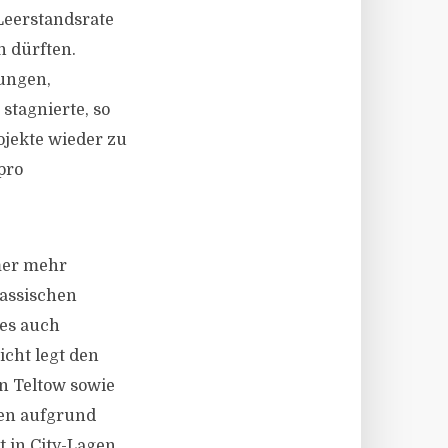
Leerstandsrate
n dürften.
ungen,
stagnierte, so
ojekte wieder zu
pro
mer mehr
assischen
 es auch
cht legt den
n Teltow sowie
ren aufgrund
in City-Lagen.