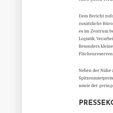
Dem Bericht zufo
zusätzliche Bür
es im Zentrum be
Logistik, Verarb
Besonders klein
Flächenreserven“
Neben der Nähe z
Spitzenmietpreis
sowie der gerin
PRESSEK