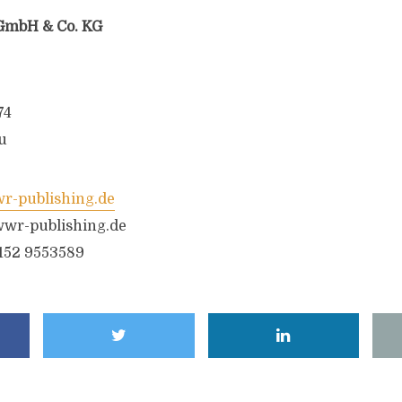
GmbH & Co. KG
74
u
-publishing.de
wr-publishing.de
6152 9553589