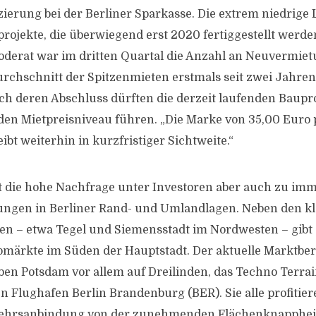
ierung bei der Berliner Sparkasse. Die extrem niedrige 
projekte, die überwiegend erst 2020 fertiggestellt werde
derat war im dritten Quartal die Anzahl an Neuvermiet
rchschnitt der Spitzenmieten erstmals seit zwei Jahren 
ch deren Abschluss dürften die derzeit laufenden Baupr
en Mietpreisniveau führen. „Die Marke von 35,00 Euro 
bt weiterhin in kurzfristiger Sichtweite.“
t die hohe Nachfrage unter Investoren aber auch zu im
gen in Berliner Rand- und Umlandlagen. Neben den kl
en – etwa Tegel und Siemensstadt im Nordwesten – gibt
ärkte im Süden der Hauptstadt. Der aktuelle Marktberi
n Potsdam vor allem auf Dreilinden, das Techno Terrai
n Flughafen Berlin Brandenburg (BER). Sie alle profitie
kehrsanbindung von der zunehmenden Flächenknappheit 