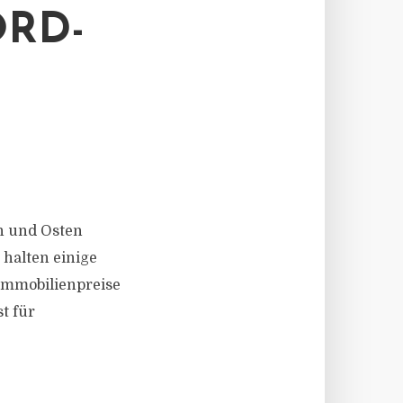
RD-
en und Osten
halten einige
 Immobilienpreise
st für