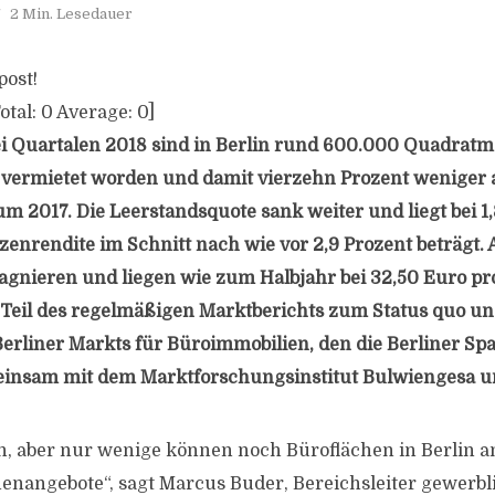
2 Min. Lesedauer
post!
otal:
0
Average:
0
]
ei Quartalen 2018 sind in Berlin rund 600.000 Quadratm
vermietet worden und damit vierzehn Prozent weniger 
m 2017. Die Leerstandsquote sank weiter und liegt bei 1,
zenrendite im Schnitt nach wie vor 2,9 Prozent beträgt. 
agnieren und liegen wie zum Halbjahr bei 32,50 Euro p
 Teil des regelmäßigen Marktberichts zum Status quo u
Berliner Markts für Büroimmobilien, den die Berliner Sp
insam mit dem Marktforschungsinstitut Bulwiengesa u
en, aber nur wenige können noch Büroflächen in Berlin a
nangebote“, sagt Marcus Buder, Bereichsleiter gewerbl