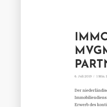
IMMO
MVGM
PART
6. Juli 2019
1 Min.
Der niederländi
Immobiliendienst
Erwerb des kont