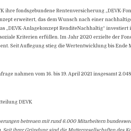
VK ihre fondsgebundene Rentenversicherung „DEVK-Fond
zept erweitert, das dem Wunsch nach einer nachhaltig
as „DEVK-Anlagekonzept RenditeNachhaltig“ investiert i
soziale Kriterien erfüllen. Im Jahr 2020 erzielte der Fo
zent. Seit Auflegung stieg die Wertentwicklung bis Ende 
rage nahmen vom 16. bis 19. April 2021 insgesamt 2.048 
tteilung DEVK
erungen betreuen mit rund 6.000 Mitarbeitern bundesweit
 Seit ihrer Gründung sind die Muttergesellschaften des K