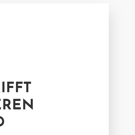
IFFT
EREN
D