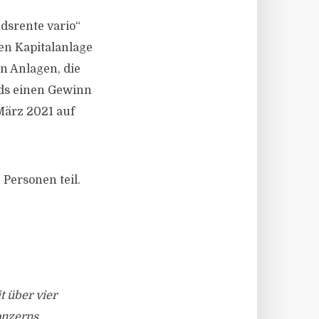
srente vario“
en Kapitalanlage
n Anlagen, die
nds einen Gewinn
März 2021 auf
Personen teil.
 über vier
onzerns