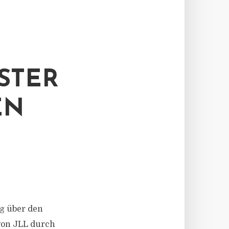
STER
EN
ng über den
von JLL durch