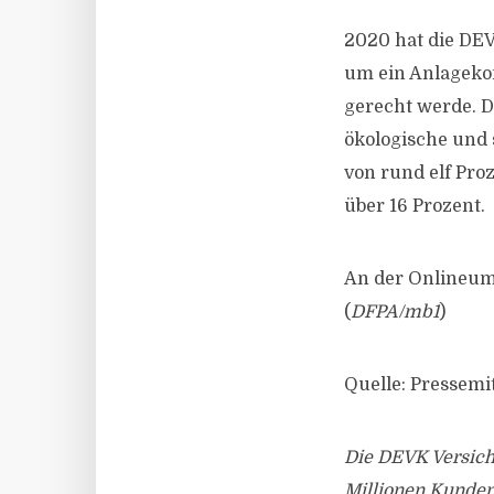
2020 hat die DE
um ein Anlagekon
gerecht werde. D
ökologische und 
von rund elf Pro
über 16 Prozent.
An der Onlineumf
(
DFPA/mb1
)
Quelle: Pressemi
Die DEVK Versich
Millionen Kunden.