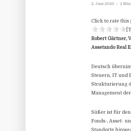
2. Juni 2020
2 Min
Click to rate this 
[T
Robert Gärtner, V
Assetando Real E
Deutsch übernim
Steuern, IT und 
Strukturierung d
Management der 
Süßer ist für den
Fonds-, Asset- u
Standorte hinweg.