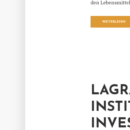
den Lebensmitte
WEITERLESEN
LAGR
INST
INVE