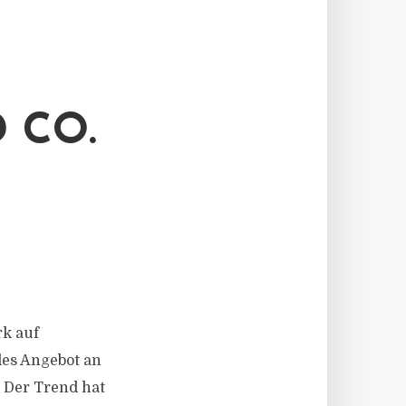
I
 CO.
rk auf
les Angebot an
 Der Trend hat