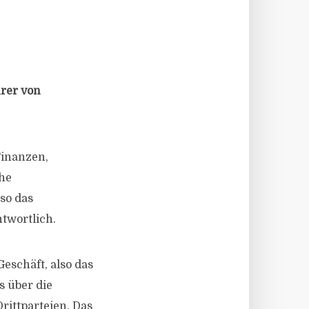
hrer von
Finanzen,
che
so das
twortlich.
Geschäft, also das
s über die
rittparteien. Das