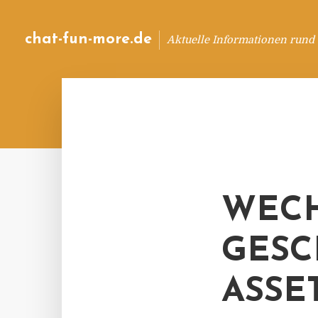
chat-fun-more.de
Aktuelle Informationen rund
WECH
GESC
ASSE