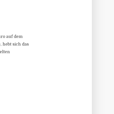
uro auf dem
 hebt sich das
elten