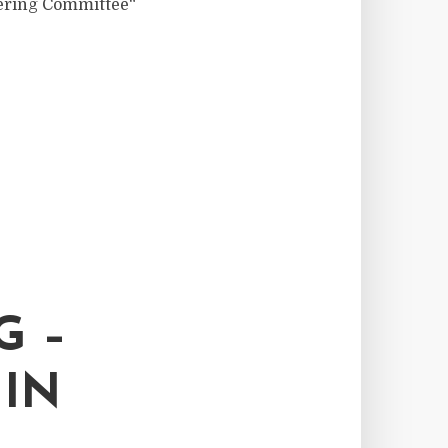
eering Committee“
G –
IN