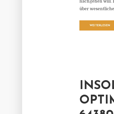
nachgehen will. 
über wesentliche 
WEITERLESEN
INSO
OPTI