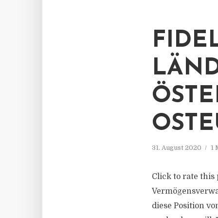
FIDE
LÄND
ÖSTE
OSTE
31. August 2020
1 
Click to rate thi
Vermögensverwalt
diese Position v