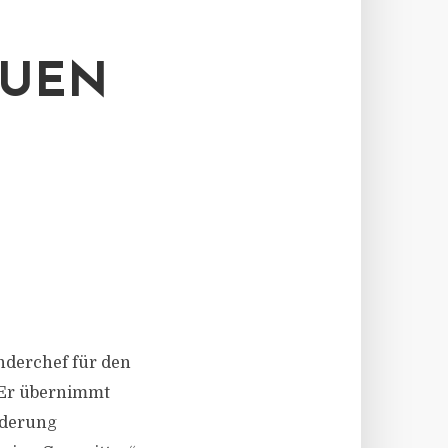
EUEN
änderchef für den
. Er übernimmt
orderung