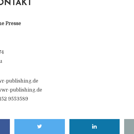
ONTAKT
ne Presse
74
u
r-publishing.de
wr-publishing.de
6152 9553589