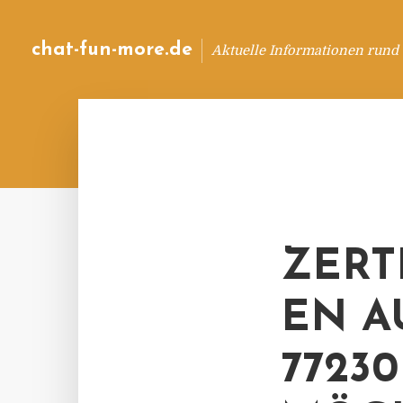
chat-fun-more.de
Aktuelle Informationen rund
ZERT
EN A
7723