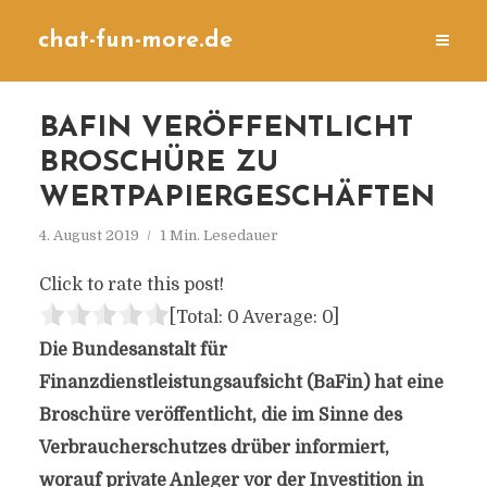
chat-fun-more.de
BAFIN VERÖFFENTLICHT
BROSCHÜRE ZU
WERTPAPIERGESCHÄFTEN
4. August 2019
1 Min. Lesedauer
Click to rate this post!
[Total:
0
Average:
0
]
Die Bundesanstalt für
Finanzdienstleistungsaufsicht (BaFin) hat eine
Broschüre veröffentlicht, die im Sinne des
Verbraucherschutzes drüber informiert,
worauf private Anleger vor der Investition in