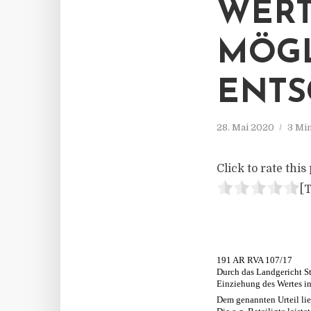
WERT
MÖGL
ENTS
28. Mai 2020
3 Mi
Click to rate this 
[T
191 AR RVA 107/17
Durch das Landgericht Stu
Einziehung des Wertes i
Dem genannten Urteil lie