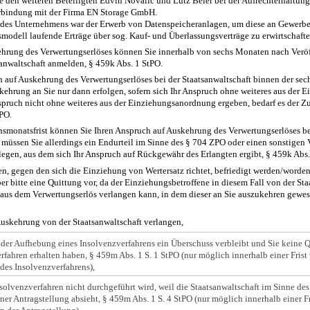
ete den weiteren Beteiligten Edvin Novalic und Lutz Beier bei der Aufrechterhaltun
rbindung mit der Firma EN Storage GmbH.
des Unternehmens war der Erwerb von Datenspeicheranlagen, um diese an Gewerb
modell laufende Erträge über sog. Kauf- und Überlassungsverträge zu erwirtschafte
ehrung des Verwertungserlöses können Sie innerhalb von sechs Monaten nach Veröf
sanwaltschaft anmelden, § 459k Abs. 1 StPO.
h auf Auskehrung des Verwertungserlöses bei der Staatsanwaltschaft binnen der sec
ehrung an Sie nur dann erfolgen, sofern sich Ihr Anspruch ohne weiteres aus der
Anspruch nicht ohne weiteres aus der Einziehungsanordnung ergeben, bedarf es der Z
tPO.
monatsfrist können Sie Ihren Anspruch auf Auskehrung des Verwertungserlöses bei
 müssen Sie allerdings ein Endurteil im Sinne des § 704 ZPO oder einen sonstigen V
egen, aus dem sich Ihr Anspruch auf Rückgewähr des Erlangten ergibt, § 459k Abs.
n, gegen den sich die Einziehung von Wertersatz richtet, befriedigt werden/worden 
er bitte eine Quittung vor, da der Einziehungsbetroffene in diesem Fall von der St
us dem Verwertungserlös verlangen kann, in dem dieser an Sie auszukehren gewese
uskehrung von der Staatsanwaltschaft verlangen,
 der Aufhebung eines Insolvenzverfahrens ein Überschuss verbleibt und Sie keine 
rfahren erhalten haben, § 459m Abs. 1 S. 1 StPO (nur möglich innerhalb einer Frist
es Insolvenzverfahrens),
solvenzverfahren nicht durchgeführt wird, weil die Staatsanwaltschaft im Sinne des 
ner Antragstellung absieht, § 459m Abs. 1 S. 4 StPO (nur möglich innerhalb einer Fr