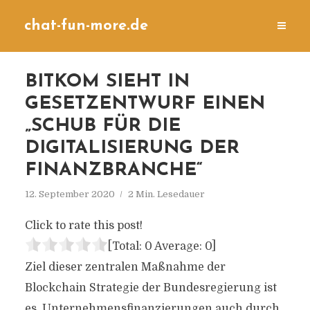
chat-fun-more.de
BITKOM SIEHT IN
GESETZENTWURF EINEN
„SCHUB FÜR DIE
DIGITALISIERUNG DER
FINANZBRANCHE“
12. September 2020
2 Min. Lesedauer
Click to rate this post!
[Total:
0
Average:
0
]
Ziel dieser zentralen Maßnahme der
Blockchain Strategie der Bundesregierung ist
es, Unternehmensfinanzierungen auch durch