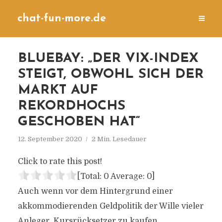
chat-fun-more.de
BLUEBAY: „DER VIX-INDEX
STEIGT, OBWOHL SICH DER
MARKT AUF
REKORDHOCHS
GESCHOBEN HAT“
12. September 2020
2 Min. Lesedauer
Click to rate this post!
[Total:
0
Average:
0
]
Auch wenn vor dem Hintergrund einer
akkommodierenden Geldpolitik der Wille vieler
Anleger, Kursrücksetzer zu kaufen,