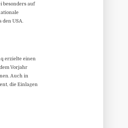
ei besonders auf
nationale
s den USA.
 erzielte einen
 dem Vorjahr
onen. Auch in
ent, die Einlagen