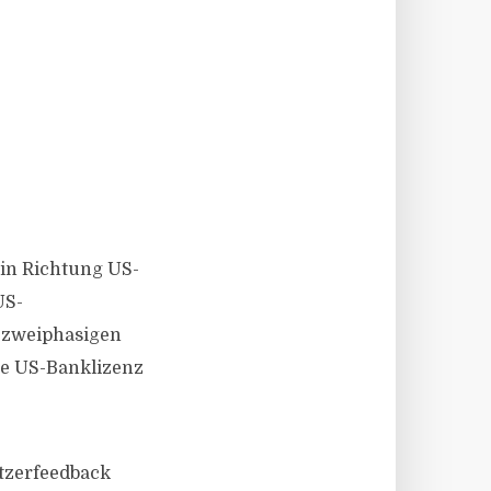
 in Richtung US-
US-
r zweiphasigen
ige US-Banklizenz
tzerfeedback