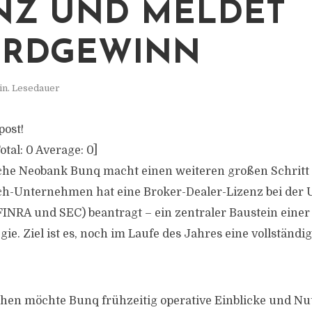
NZ UND MELDET
ORDGEWINN
in. Lesedauer
post!
otal:
0
Average:
0
]
che Neobank Bunq macht einen weiteren großen Schritt
ch-Unternehmen hat eine Broker-Dealer-Lizenz bei der 
FINRA und SEC) beantragt – ein zentraler Baustein eine
ie. Ziel ist es, noch im Laufe des Jahres eine vollständ
hen möchte Bunq frühzeitig operative Einblicke und Nu