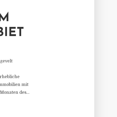
IM
IET
ngevelt
erhebliche
mmobilien mit
Monaten des...