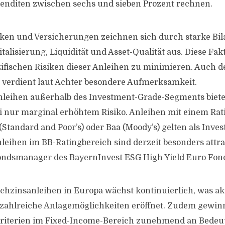
enditen zwischen sechs und sieben Prozent rechnen.
ken und Versicherungen zeichnen sich durch starke Bi
talisierung, Liquidität und Asset-Qualität aus. Diese Fa
ezifischen Risiken dieser Anleihen zu minimieren. Auch 
 verdient laut Achter besondere Aufmerksamkeit.
eihen außerhalb des Investment-Grade-Segments biete
i nur marginal erhöhtem Risiko. Anleihen mit einem Rat
Standard and Poor’s) oder Baa (Moody’s) gelten als Inve
leihen im BB-Ratingbereich sind derzeit besonders attrak
ondsmanager des BayernInvest ESG High Yield Euro Fon
chzinsanleihen in Europa wächst kontinuierlich, was ak
ahlreiche Anlagemöglichkeiten eröffnet. Zudem gewin
kriterien im Fixed-Income-Bereich zunehmend an Bedeu