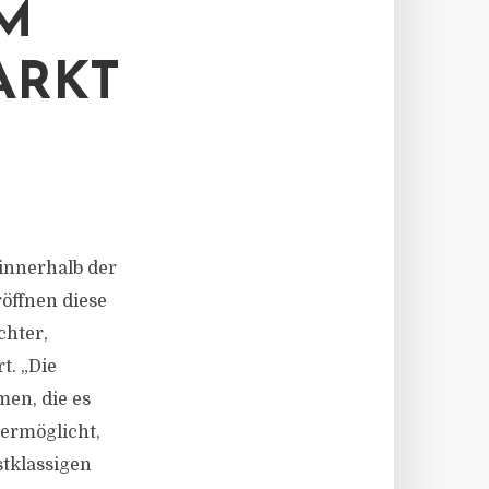
M
ARKT
innerhalb der
röffnen diese
chter,
t. „Die
en, die es
ermöglicht,
stklassigen