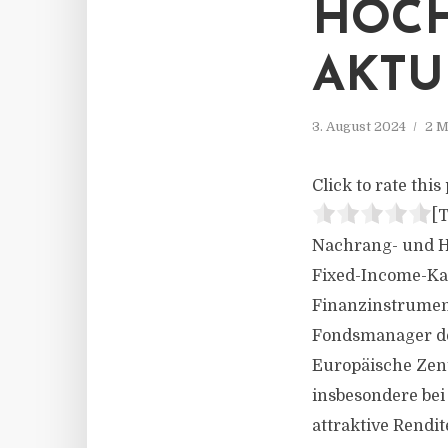
HOCH
AKTU
3. August 2024
2 M
Click to rate this 
[T
Nachrang- und Ho
Fixed-Income-Kat
Finanzinstrument
Fondsmanager des
Europäische Zen
insbesondere be
attraktive Rendit