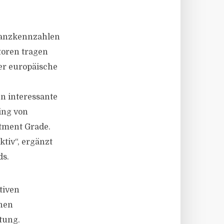
lanzkennzahlen
ktoren tragen
der europäische
n interessante
ing von
stment Grade.
tiv“, ergänzt
ds.
tiven
nen
tung.