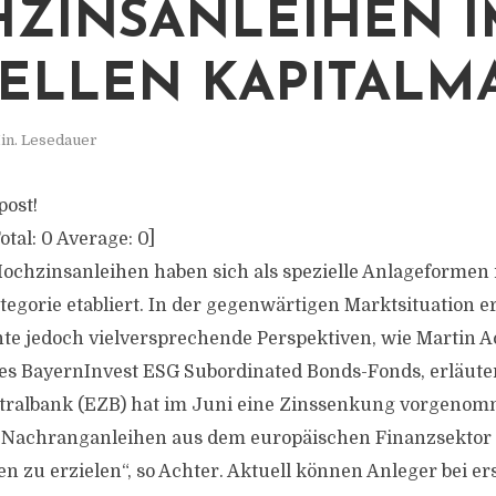
ZINSANLEIHEN I
ELLEN KAPITALM
in. Lesedauer
post!
otal:
0
Average:
0
]
chzinsanleihen haben sich als spezielle Anlageformen 
egorie etabliert. In der gegenwärtigen Marktsituation e
e jedoch vielversprechende Perspektiven, wie Martin A
 BayernInvest ESG Subordinated Bonds-Fonds, erläuter
tralbank (EZB) hat im Juni eine Zinssenkung vorgenomm
i Nachranganleihen aus dem europäischen Finanzsektor 
en zu erzielen“, so Achter. Aktuell können Anleger bei er