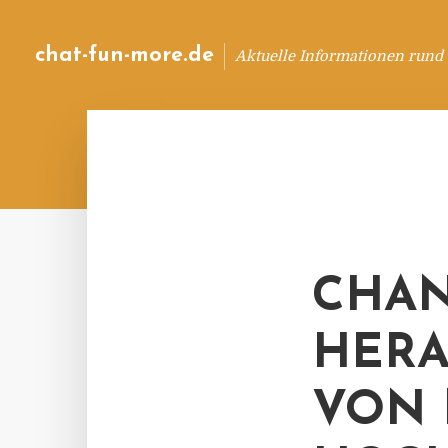
chat-fun-more.de
Aktuelle Informationen rund
CHA
HER
VON 