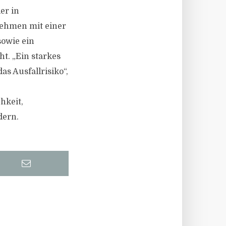
er in
nehmen mit einer
owie ein
ht. „Ein starkes
s Ausfallrisiko“,
hkeit,
dern.