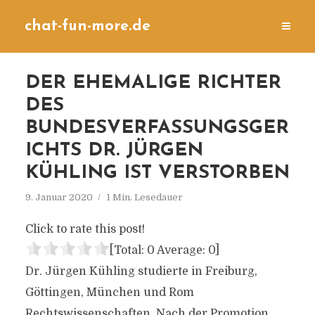
chat-fun-more.de
DER EHEMALIGE RICHTER
DES
BUNDESVERFASSUNGSGER
ICHTS DR. JÜRGEN
KÜHLING IST VERSTORBEN
9. Januar 2020
1 Min. Lesedauer
Click to rate this post!
[Total:
0
Average:
0
]
Dr. Jürgen Kühling studierte in Freiburg,
Göttingen, München und Rom
Rechtswissenschaften. Nach der Promotion