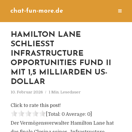
chat-fun-more.de
HAMILTON LANE
SCHLIESST I
NFRASTRUCTURE O
PPORTUNITIES FUND II M
IT 1,5 MILLIARDEN US-D
OLLAR
10. Februar 2026
1 Min. Lesedauer
Click to rate this post!
[Total:
0
Average:
0
]
Der Vermögensverwalter Hamilton Lane hat