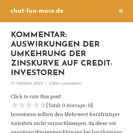
chat-fun-more.de
KOMMENTAR:
AUSWIRKUNGEN DER
UMKEHRUNG DER
ZINSKURVE AUF CREDIT-
INVESTOREN
17. Oktober 2023
2 Min. Lesedauer
Click to rate this post!
[Total:
0
Average:
0
]
Investoren sollten den Mehrwert kurzfristiger
Anleihen nicht vernachlässigen, da diese vor
negativen Wertentwicklungen bei langfristigen