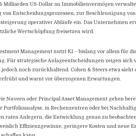
,6 Milliarden US-Dollar an Immobilienvermögen verwaltet,
g von Entscheidungsprozessen, zur Beschleunigung von
zsteigerung operativer Abläufe ein. Das Unternehmen erw
ätzliche Wertschöpfung freisetzen wird.
estment Management nutzt KI – bislang vor allem für di
g. Für strategische Anlageentscheidungen zeigen sich v
jedoch noch zurückhaltend. Cohen & Steers etwa sieht 
verfrüht und warnt vor überzogenen Erwartungen.
e Nuveen oder Principal Asset Management gehen bereit
 Portfolioanalyse, in Rechenzentren oder bei Nachhaltig
n raten Anlegern, die Entwicklung genau zu beobachten
weislich Effizienzgewinne, geringere Kosten und neue Er
 schaffen kann.