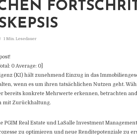
CHEN FORTSCHRI
SKEPSIS
1 Min. Lesedauer
post!
otal:
0
Average:
0
]
ligenz (KI) hält zunehmend Einzug in das Immobiliengesc
alten, wenn es um ihren tatsächlichen Nutzen geht. Wäh
r bereits konkrete Mehrwerte erkennen, betrachten and
h mit Zurückhaltung.
 PGIM Real Estate und LaSalle Investment Management 
zesse zu optimieren und neue Renditepotenziale zu er