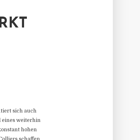
RKT
ntiert sich auch
 eines weiterhin
 konstant hohen
lliers schaffen