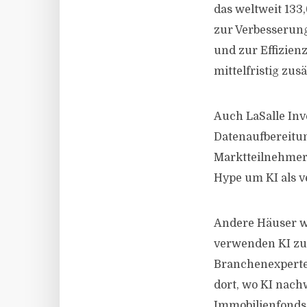
das weltweit 133
zur Verbesserun
und zur Effizien
mittelfristig zus
Auch LaSalle Inv
Datenaufbereitun
Marktteilnehmer 
Hype um KI als 
Andere Häuser wi
verwenden KI zur
Branchenexperte
dort, wo KI nach
Immobilienfonds