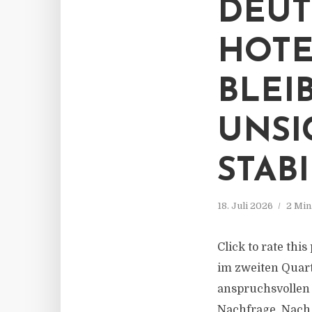
DEUT
HOTE
BLEI
UNSI
STAB
18. Juli 2026
2 Min
Click to rate thi
im zweiten Quart
anspruchsvollen 
Nachfrage. Nach