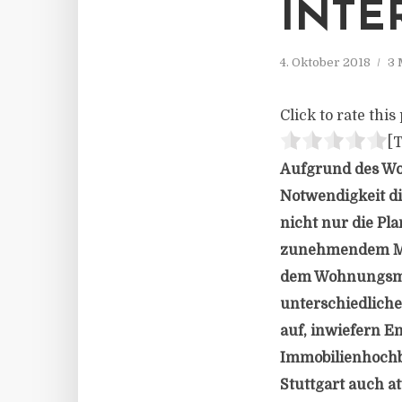
INTE
4. Oktober 2018
3 
Click to rate this 
[T
Aufgrund des Wo
Notwendigkeit di
nicht nur die P
zunehmendem Maß
dem Wohnungsmark
unterschiedlich
auf, inwiefern 
Immobilienhochb
Stuttgart auch at