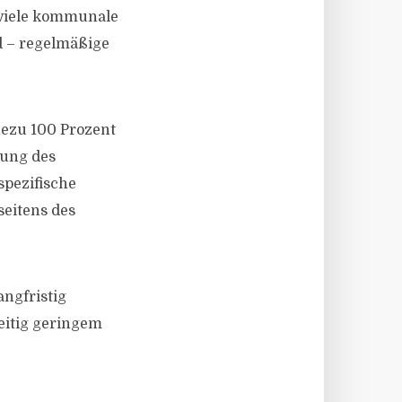
 viele kommunale
 – regelmäßige
hezu 100 Prozent
zung des
spezifische
eitens des
angfristig
zeitig geringem