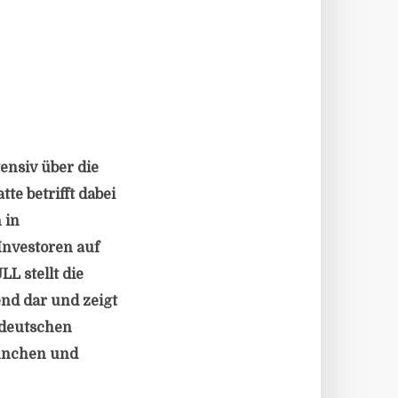
nsiv über die
te betrifft dabei
 in
Investoren auf
L stellt die
d dar und zeigt
 deutschen
München und