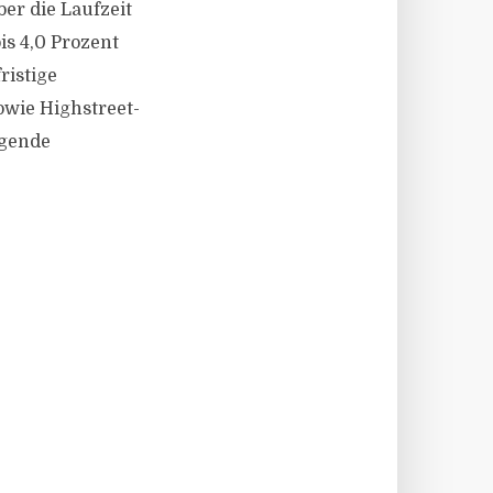
er die Laufzeit
is 4,0 Prozent
ristige
owie Highstreet-
egende