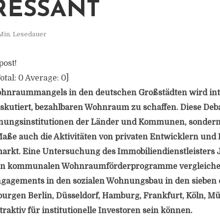
RESSANT
Min. Lesedauer
post!
otal:
0
Average:
0
]
hnraummangels in den deutschen Großstädten wird inte
skutiert, bezahlbaren Wohnraum zu schaffen. Diese Debat
lanungsinstitutionen der Länder und Kommunen, sondern
e auch die Aktivitäten von privaten Entwicklern und 
t. Eine Untersuchung des Immobiliendienstleisters JL
en kommunalen Wohnraumförderprogramme vergleichen
Engagements in den sozialen Wohnungsbau in den sieben
urgen Berlin, Düsseldorf, Hamburg, Frankfurt, Köln, 
traktiv für institutionelle Investoren sein können.