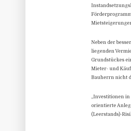
Instandsetzungs
Förderprogramme
Mietsteigerunge
Neben der besser
liegenden Vermie
Grundstückes ein
Mieter- und Käu
Bauherrn nicht 
„Investitionen i
orientierte Anleg
(Leerstands)-Risi