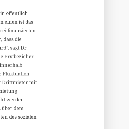
in öffentlich
 einen ist das
rei finanzierten
, dass die
d“, sagt Dr.
ie Erstbezieher
 innerhalb
e Fluktuation
 Drittmieter mit
mietung
cht werden
s über dem
ten des sozialen