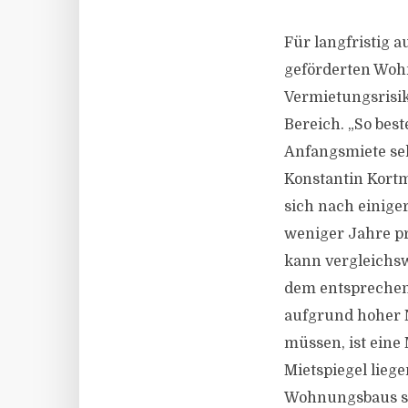
Für langfristig a
geförderten Woh
Vermietungsrisik
Bereich. „So best
Anfangsmiete seh
Konstantin Kortm
sich nach einiger
weniger Jahre pr
kann vergleichsw
dem entsprechen
aufgrund hoher 
müssen, ist ein
Mietspiegel liege
Wohnungsbaus si