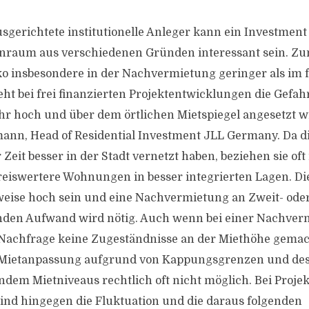
usgerichtete institutionelle Anleger kann ein Investment 
nraum aus verschiedenen Gründen interessant sein. Zum
o insbesondere in der Nachvermietung geringer als im f
eht bei frei finanzierten Projektentwicklungen die Gefahr
r hoch und über dem örtlichen Mietspiegel angesetzt wir
ann, Head of Residential Investment JLL Germany. Da d
 Zeit besser in der Stadt vernetzt haben, beziehen sie oft
eiswertere Wohnungen in besser integrierten Lagen. Di
eise hoch sein und eine Nachvermietung an Zweit- oder
den Aufwand wird nötig. Auch wenn bei einer Nachver
Nachfrage keine Zugeständnisse an der Miethöhe gema
e Mietanpassung aufgrund von Kappungsgrenzen und de
ndem Mietniveaus rechtlich oft nicht möglich. Bei Projek
nd hingegen die Fluktuation und die daraus folgenden