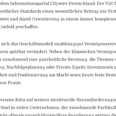
dem Informationsportal Citywire Deutschland. Der VuV 
eitlicher Standards einen wesentlichen Beitrag zur Pro
eistet und damit Orientierung in einem immer komplexe
Umfeld geschaffen.
e sich das Geschäftsmodell unabhängiger Vermögensverw
ren spürbar verändert. Neben der klassischen Vermög
 zunehmend eine ganzheitliche Beratung, die Themen 
ng, Nachfolgeplanung oder Private-Equity-Investments 
rbeit und Positionierung am Markt seien heute feste Best
en Praxis.
erwies Kitta auf weitere strukturelle Herausforderunge
hsel in vielen Unternehmen, der zunehmende Fachkrä
Sicht oftmals unverhältnismäßige Regulierung setzten d