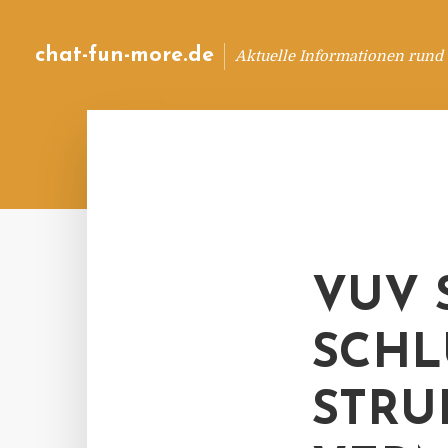
chat-fun-more.de
Aktuelle Informationen rund
VUV 
SCHL
STRU