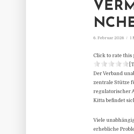
VER
NCH
6. Februar 2026
1 
Click to rate this 
[T
Der Verband unab
zentrale Stütze 
regulatorischer
Kitta befindet si
Viele unabhängi
erhebliche Probl