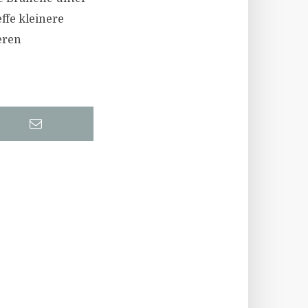
ffe kleinere
eren