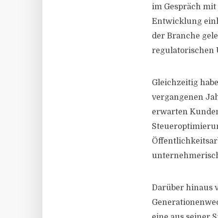
im Gespräch mit 
Entwicklung einh
der Branche gel
regulatorischen 
Gleichzeitig hab
vergangenen Jah
erwarten Kunden
Steueroptimieru
Öffentlichkeitsa
unternehmerisch
Darüber hinaus v
Generationenwec
eine aus seiner 