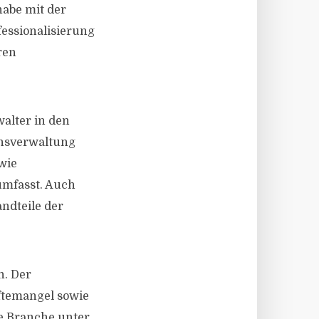
habe mit der
fessionalisierung
ren
alter in den
ensverwaltung
wie
umfasst. Auch
andteile der
n. Der
ftemangel sowie
ie Branche unter