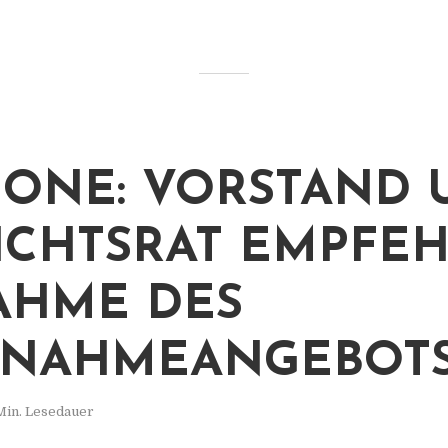
 ONE: VORSTAND
ICHTSRAT EMPFE
AHME DES
RNAHMEANGEBOT
Min. Lesedauer