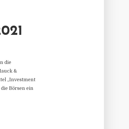
021
en die
 Hauck &
tel „Investment
 die Börsen ein