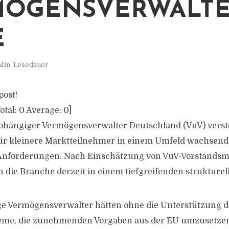
MÖGENSVERWALTE
E
Min. Lesedauer
post!
otal:
0
Average:
0
]
hängiger Vermögensverwalter Deutschland (VuV) verste
für kleinere Marktteilnehmer in einem Umfeld wachsend
 Anforderungen. Nach Einschätzung von VuV-Vorstandsm
ch die Branche derzeit in einem tiefgreifenden strukture
ge Vermögensverwalter hätten ohne die Unterstützung d
eme, die zunehmenden Vorgaben aus der EU umzusetzen,