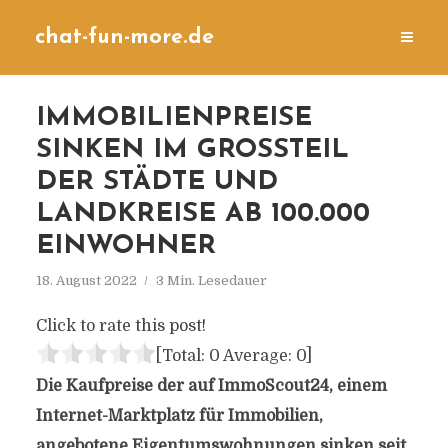
chat-fun-more.de
IMMOBILIENPREISE
SINKEN IM GROSSTEIL D
ER STÄDTE UND L
ANDKREISE AB 100.000 E
INWOHNER
18. August 2022
3 Min. Lesedauer
Click to rate this post!
[Total:
0
Average:
0
]
Die Kaufpreise der auf ImmoScout24, einem
Internet-Marktplatz für Immobilien,
angebotene Eigentumswohnungen sinken seit