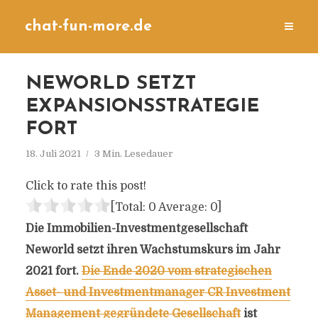
chat-fun-more.de
NEWORLD SETZT
EXPANSIONSSTRATEGIE
FORT
18. Juli 2021
3 Min. Lesedauer
Click to rate this post!
[Total:
0
Average:
0
]
Die Immobilien-Investmentgesellschaft
Neworld setzt ihren Wachstumskurs im Jahr
2021 fort.
Die Ende 2020 vom strategischen
Asset- und Investmentmanager CR Investment
Management gegründete Gesellschaft
ist