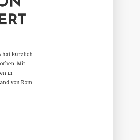
VON
ERT
a hat kürzlich
orben. Mit
en in
trand von Rom