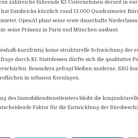
en zahlreiche führende KI-Unternehmen derzeit in eu
hat Databricks kürzlich rund 13.000 Quadratmeter Büro
etet. OpenAI plant seine erste dauerhafte Niederlassu
ic seine Präsenz in Paris und München ausbaut.
 deshalb kurzfristig keine strukturelle Schwächung der 
rage durch KI. Stattdessen dürfte sich die qualitative P
erschärfen. Besonders gefragt bleiben moderne, ESG-k
oflächen in urbanen Kernlagen.
g des Immobiliendienstleisters bleibt die konjunkturel
entscheidende Faktor für die Entwicklung der Bürobeschä