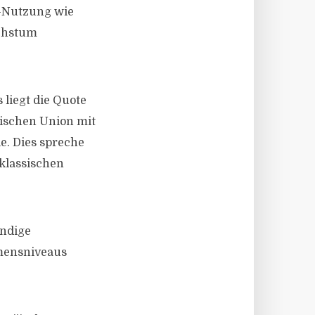
I-Nutzung wie
achstum
 liegt die Quote
äischen Union mit
e. Dies spreche
klassischen
ändige
mensniveaus