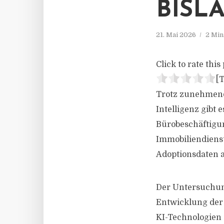
BISL
21. Mai 2026
2 Min
Click to rate this 
[T
Trotz zunehmend
Intelligenz gibt
Bürobeschäftigu
Immobiliendienst
Adoptionsdaten a
Der Untersuchung
Entwicklung der
KI-Technologien 