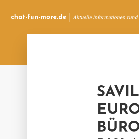
chat-fun-more.de
Aktuelle Informationen rund
SAVI
EURO
BÜRO