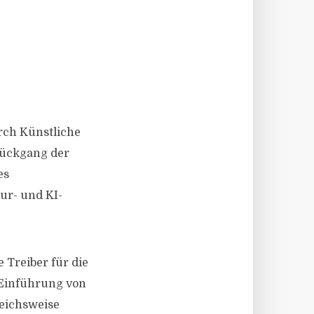
rch Künstliche
 Rückgang der
es
tur- und KI-
 Treiber für die
Einführung von
leichsweise