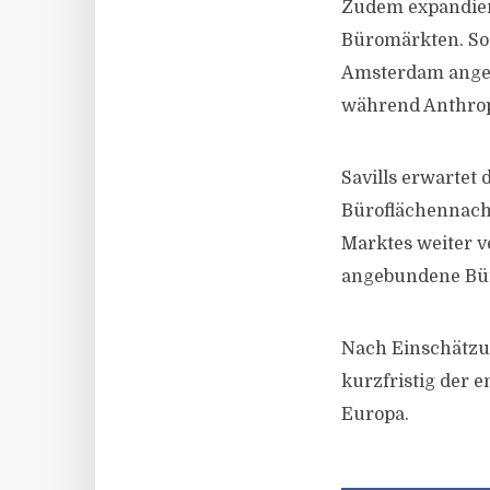
Zudem expandier
Büromärkten. So 
Amsterdam angemi
während Anthrop
Savills erwartet
Büroflächennachf
Marktes weiter v
angebundene Bür
Nach Einschätzun
kurzfristig der 
Europa.